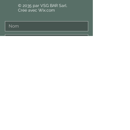
© 2035 par VSG BAR Sarl.
Créé avec
Wix.com
Envoyer
Politique de confidentialité
Conditions d'utilisation