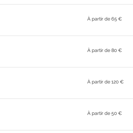
À
À partir de 65 €
partir
de
65
euros
À
À partir de 80 €
partir
de
80
euros
À
À partir de 120 €
partir
de
120
euros
À
À partir de 50 €
partir
de
50
euros