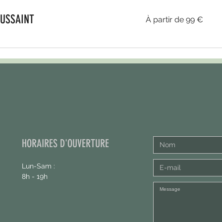
À
OUSSAINT
À partir de 99 €
partir
de
99
euros
HORAIRES D'OUVERTURE
Lun-Sam :
8h - 19h