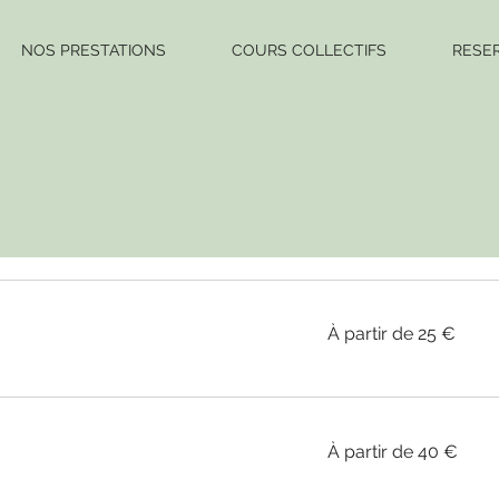
NOS PRESTATIONS
COURS COLLECTIFS
RESER
À
À partir de 25 €
partir
de
25
euros
À
À partir de 40 €
partir
de
40
euros