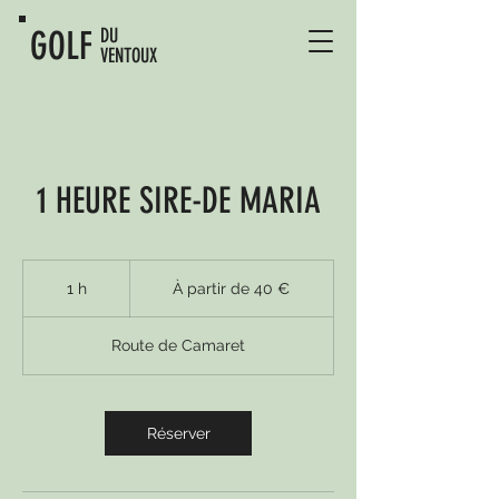
GOLF
DU
VENTOUX
1 HEURE SIRE-DE MARIA
À
partir
1 h
1
À partir de 40 €
de
40
euros
Route de Camaret
Réserver