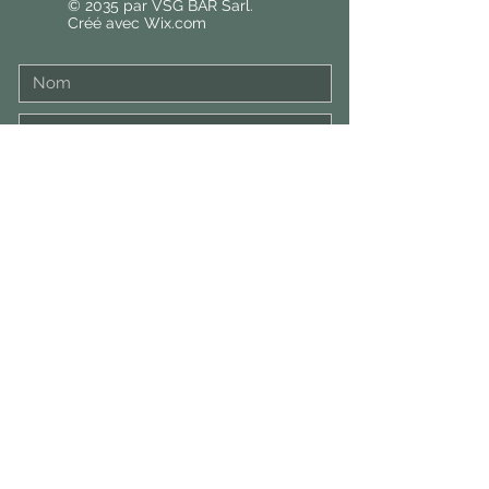
© 2035 par VSG BAR Sarl.
Créé avec
Wix.com
Envoyer
Politique de confidentialité
Conditions d'utilisation