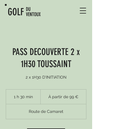
GOLF
DU
VENTOUX
PASS DECOUVERTE 2 x
1H30 TOUSSAINT
2 x 1H30 D'INITIATION
À
partir
1 h 30 min
1
À partir de 99 €
de
99
3
euros
0
Route de Camaret
m
i
n